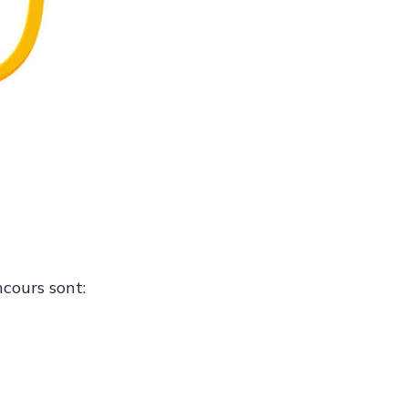
nomiques
n
matiques
cours sont:
tic