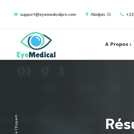
support@eyemedicalpro.com
Abidjan, CI
+22
A Propos
Cons
A Propos de Nous
Evènements
Instr
Résu
L’oeil de l’Expert