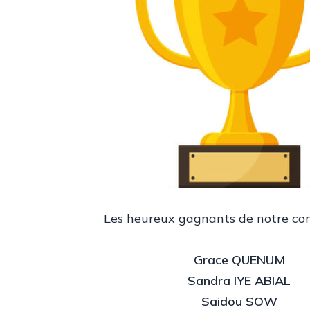
Microscope Opératoire
Microscope Spéculaire
Enregistreur
Meubles de Consultation
Tables
Fauteuils ergo
Verres d’exame
Solutions infor
Projecteur
Les heureux gagnants de notre con
Matériel Orthop
Grace QUENUM
Sandra IYE ABIAL
Saidou SOW