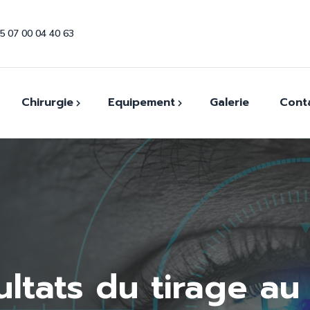
5 07 00 04 40 63
Chirurgie
Equipement
Galerie
Cont
ommables
Canules et Aiguilles
Coques et conformateurs
uments
Autoréfractomètre
Couteaux Ophtalmiques
OCT
Draps stériles
Tonomètre à Air
Fils de suture
ltats du tirage au
Station de réfraction
Implants Intraoculaires
Lampe A Fente