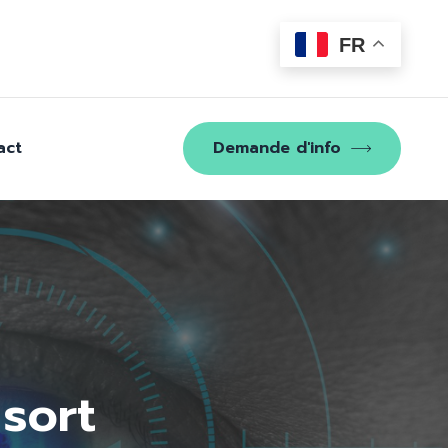
FR
act
Demande d'info
 sort