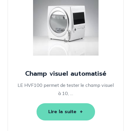
Microscope Opératoire
Microscope Spéculaire
Enregistreur
Meubles de Consultation
Tables
Fauteuils ergo
Verres d’exame
Champ visuel automatisé
Solutions infor
LE HVF100 permet de tester le champ visuel
Projecteur
à 10, …
Matériel Orthop
Lire la suite