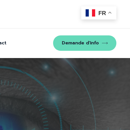
FR
act
Demande d'info