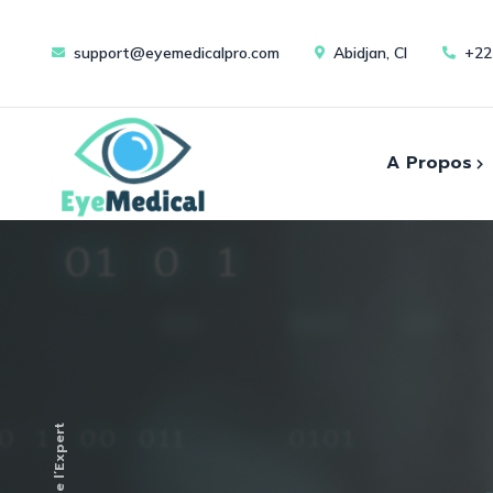
support@eyemedicalpro.com
Abidjan, CI
+22
A Propos
Cons
A Propos de Nous
Evènements
Instr
L’oeil de l’Expert