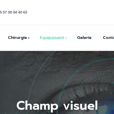
5 07 00 04 40 63
Chirurgie
Equipement
Galerie
Cont
ommables
Canules et Aiguilles
Coques et conformateurs
uments
Autoréfractomètre
Couteaux Ophtalmiques
OCT
Draps stériles
Tonomètre à Air
Fils de suture
Champ visuel
Station de réfraction
Implants Intraoculaires
Lampe A Fente