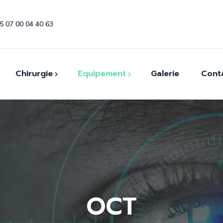
5 07 00 04 40 63
Chirurgie
Equipement
Galerie
Cont
ommables
Canules et Aiguilles
Coques et conformateurs
uments
Autoréfractomètre
Couteaux Ophtalmiques
OCT
Draps stériles
Tonomètre à Air
Fils de suture
OCT
Station de réfraction
Implants Intraoculaires
Lampe A Fente