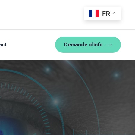
FR
act
Demande d'info