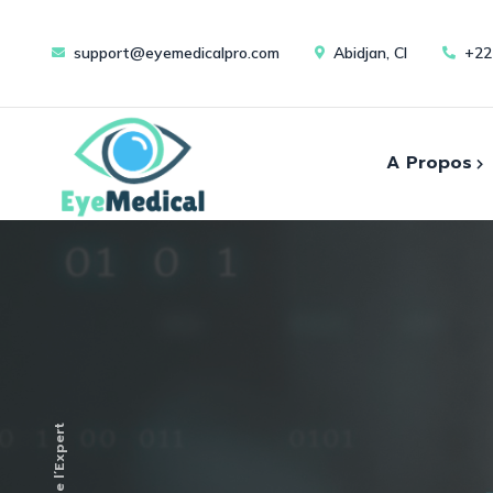
support@eyemedicalpro.com
Abidjan, CI
+22
A Propos
Cons
A Propos de Nous
Evènements
Instr
L’oeil de l’Expert