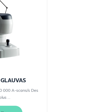
nomiques
n
matiques
 GLAUVAS
tic
50 000 A-scans/s Des
plus …