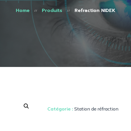
Prothèses oculaires
Champ visuel
Home
Produits
Refraction NIDEK
Viscoélastiques
Angiographe
Colorants
Rétinographe
Trocart
Biométrie
Appareil Portatif
Echographie
Topographe
Lasers ARGON/YAG/SLT
Lensmeter
Catégorie :
Station de réfraction
Basse vision
ERG/PEV