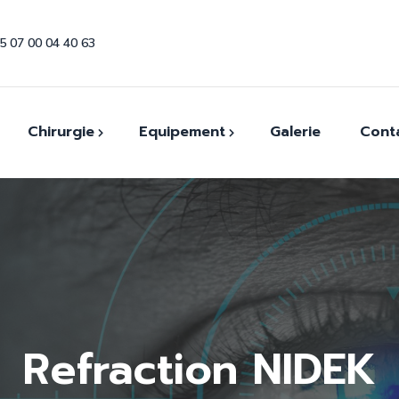
5 07 00 04 40 63
Chirurgie
Equipement
Galerie
Cont
ommables
Canules et Aiguilles
Coques et conformateurs
uments
Autoréfractomètre
Couteaux Ophtalmiques
OCT
Draps stériles
Tonomètre à Air
Fils de suture
Refraction NIDEK
Station de réfraction
Implants Intraoculaires
Lampe A Fente