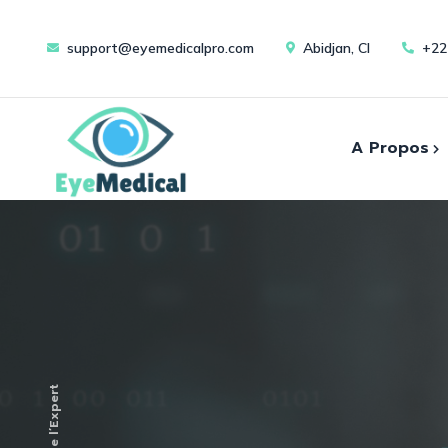
support@eyemedicalpro.com
Abidjan, CI
+22
A Propos
Cons
A Propos de Nous
Evènements
Instr
L’oeil de l’Expert