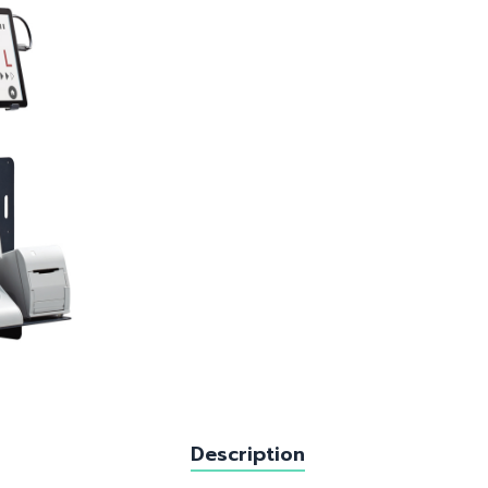
Microscope Opératoire
Microscope Spéculaire
Enregistreur
Meubles de Consultation
Tables
Fauteuils ergo
Verres d’exame
Solutions infor
Projecteur
Matériel Orthop
Description