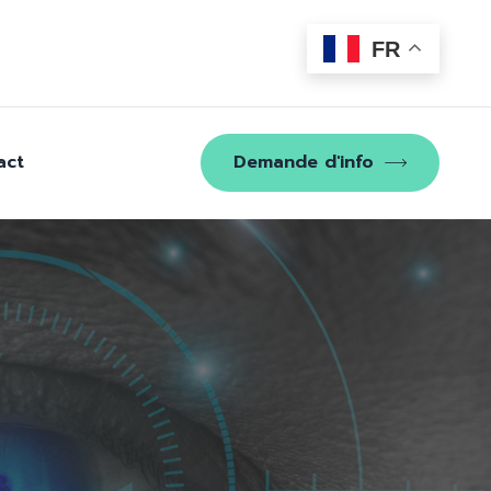
FR
act
Demande d'info